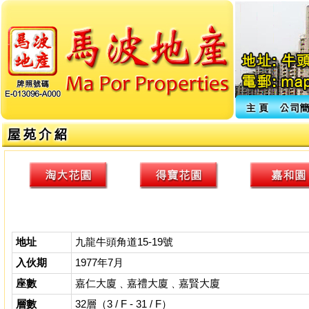
地址
九龍牛頭角道15-19號
入伙期
1977年7月
座數
嘉仁大廈﹑嘉禮大廈﹑嘉賢大廈
層數
32層（3 / F - 31 / F）