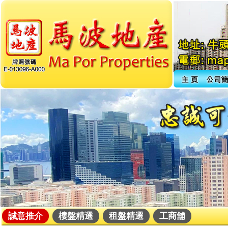
誠意推介
樓盤精選
租盤精選
工商舖