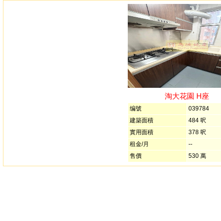
淘大花園 H座
编號
039784
建築面積
484 呎
實用面積
378 呎
租金/月
--
售價
530 萬