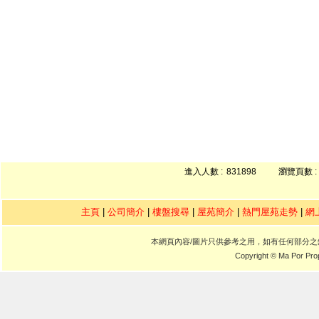
進入人數 :
831898
瀏覽頁數 :
主頁
|
公司簡介
|
樓盤搜尋
|
屋苑簡介
|
熱門屋苑走勢
|
網
本網頁內容/圖片只供參考之用，如有任何部分
Copyright © Ma Por Pro